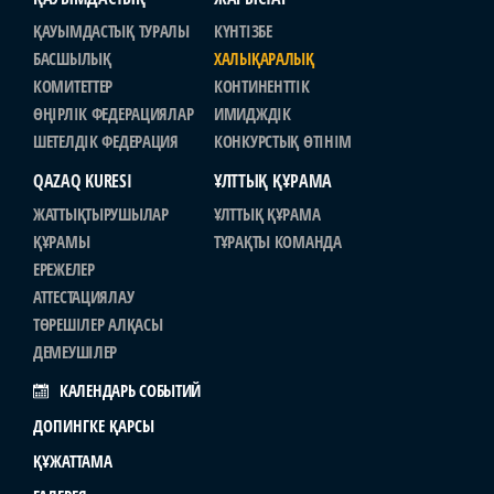
ҚАУЫМДАСТЫҚ ТУРАЛЫ
КҮНТІЗБЕ
БАСШЫЛЫҚ
ХАЛЫҚАРАЛЫҚ
КОМИТЕТТЕР
КОНТИНЕНТТІК
ӨҢІРЛІК ФЕДЕРАЦИЯЛАР
ИМИДЖДІК
ШЕТЕЛДІК ФЕДЕРАЦИЯ
КОНКУРСТЫҚ ӨТІНІМ
QAZAQ KURESI
ҰЛТТЫҚ ҚҰРАМА
ЖАТТЫҚТЫРУШЫЛАР
ҰЛТТЫҚ ҚҰРАМА
ҚҰРАМЫ
ТҰРАҚТЫ КОМАНДА
ЕРЕЖЕЛЕР
АТТЕСТАЦИЯЛАУ
ТӨРЕШІЛЕР АЛҚАСЫ
ДЕМЕУШІЛЕР
КАЛЕНДАРЬ СОБЫТИЙ
ДОПИНГКЕ ҚАРСЫ
ҚҰЖАТТАМА