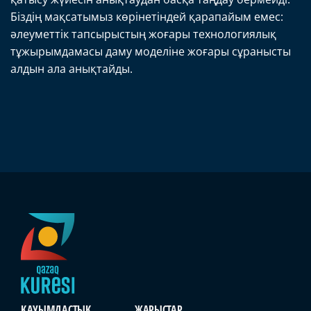
Біздің мақсатымыз көрінетіндей қарапайым емес:
әлеуметтік тапсырыстың жоғары технологиялық
тұжырымдамасы даму моделіне жоғары сұранысты
алдын ала анықтайды.
ҚАУЫМДАСТЫҚ
ЖАРЫСТАР