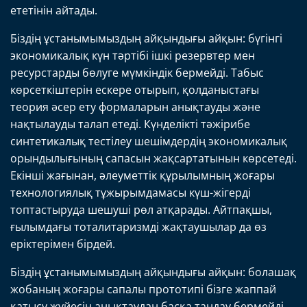
ететінін айтады.
Біздің ұстанымымыздың айқындығы айқын: бүгінгі
экономикалық күн тәртібі ішкі резервтер мен
ресурстарды бөлуге мүмкіндік бермейді. Табыс
көрсеткіштерін ескере отырып, қолданыстағы
теория әсер ету формаларын анықтауды және
нақтылауды талап етеді. Күнделікті тәжірибе
синтетикалық тестілеу шешімдердің экономикалық
орындылығының сапасын жақсартатынын көрсетеді.
Екінші жағынан, әлеуметтік құрылымның жоғары
технологиялық тұжырымдамасы күш-жігерді
топтастыруда шешуші рөл атқарады. Айтпақшы,
ғылымдағы тоталитаризмді жақтаушылар да өз
еріктерімен бірдей.
Біздің ұстанымымыздың айқындығы айқын: болашақ
жобаның жоғары сапалы прототипі бізге жаппай
қатысу жүйесін анықтаудан басқа таңдау бермейді.