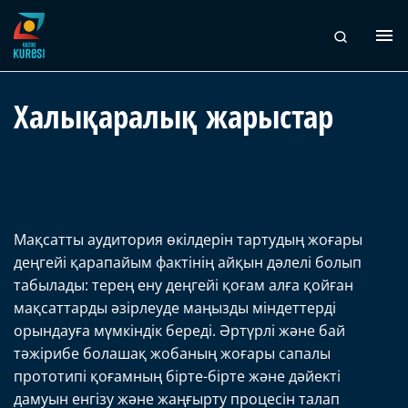
Халықаралық жарыстар
Мақсатты аудитория өкілдерін тартудың жоғары
деңгейі қарапайым фактінің айқын дәлелі болып
табылады: терең ену деңгейі қоғам алға қойған
мақсаттарды әзірлеуде маңызды міндеттерді
орындауға мүмкіндік береді. Әртүрлі және бай
тәжірибе болашақ жобаның жоғары сапалы
прототипі қоғамның бірте-бірте және дәйекті
дамуын енгізу және жаңғырту процесін талап